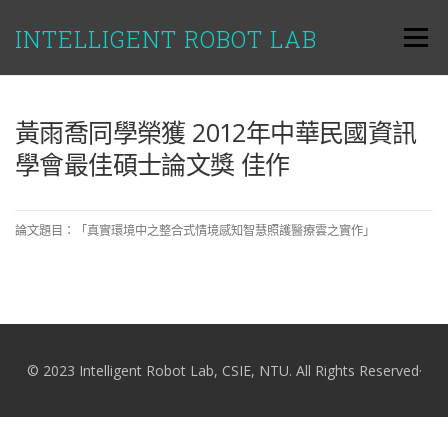
跳
至
INTELLIGENT ROBOT LAB
選單
主
要
內
容
黃雨喬同學榮獲 2012年中華民國資訊
學會最佳碩士論文獎 佳作
論文題目：「真實環境中之整合式情境感知智慧照護醫療雲之實作」
© 2023 Intelligent Robot Lab, CSIE, NTU. All Rights Reserved·