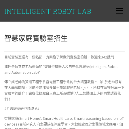
跳
至
INTELLIGENT ROBOT LAB
選單
主
要
內
容
智慧家庭實驗室招生
目前實驗室還有一個名額，有興趣了解我們實驗室的話，歡迎來342敲門
我們是傅立成老師帶領的 “智慧型機器人及自動化實驗室(Intelligent Robot
and Automation Lab)”
傅立成老師為資訊工程學系暨電機工程學系的台大講座教授。（由於老師沒有
在大學部開課，可能不是那麼多學生認識我們老師>_<），所以在這裡分享一下
實驗室的簡介！讓各位錄取台大資工所/網媒所/人工智慧碩士班的同學認識我
們！
## 實驗室研究領域 ##
智慧家庭(Smart Home): Smart Healthcare, Smart reasoning based on IoT
devices (目前研究方向主要放在深度學習、大數據處理於生醫領域之應用，如