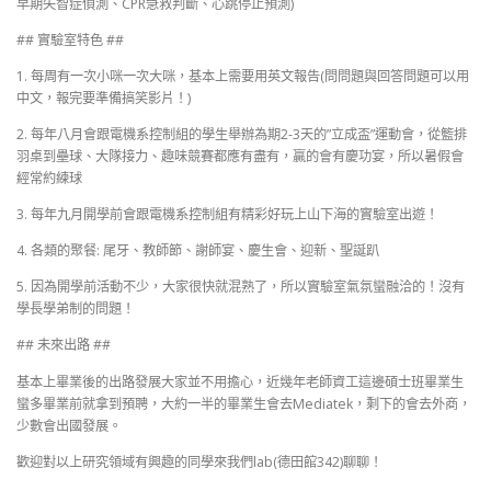
早期失智症偵測、CPR急救判斷、心跳停止預測)
## 實驗室特色 ##
1. 每周有一次小咪一次大咪，基本上需要用英文報告(問問題與回答問題可以用
中文，報完要準備搞笑影片！)
2. 每年八月會跟電機系控制組的學生舉辦為期2-3天的”立成盃”運動會，從籃排
羽桌到壘球、大隊接力、趣味競賽都應有盡有，贏的會有慶功宴，所以暑假會
經常約練球
3. 每年九月開學前會跟電機系控制組有精彩好玩上山下海的實驗室出遊！
4. 各類的聚餐: 尾牙、教師節、謝師宴、慶生會、迎新、聖誕趴
5. 因為開學前活動不少，大家很快就混熟了，所以實驗室氣氛蠻融洽的！沒有
學長學弟制的問題！
## 未來出路 ##
基本上畢業後的出路發展大家並不用擔心，近幾年老師資工這邊碩士班畢業生
蠻多畢業前就拿到預聘，大約一半的畢業生會去Mediatek，剩下的會去外商，
少數會出國發展。
歡迎對以上研究領域有興趣的同學來我們lab(德田館342)聊聊！