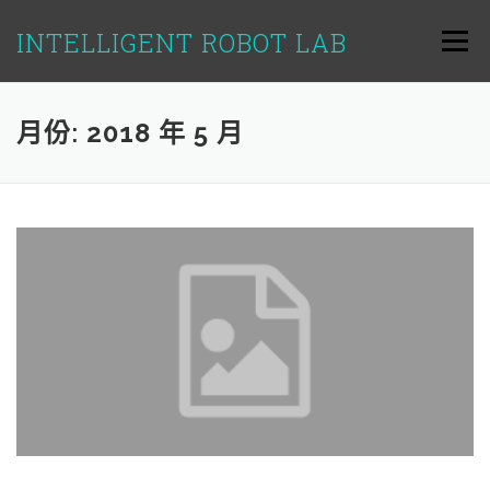
跳
至
INTELLIGENT ROBOT LAB
選單
主
要
內
容
月份:
2018 年 5 月