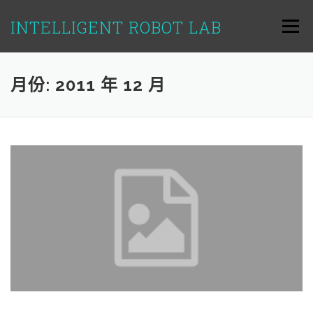
跳
至
INTELLIGENT ROBOT LAB
選單
主
要
內
容
月份:
2011 年 12 月