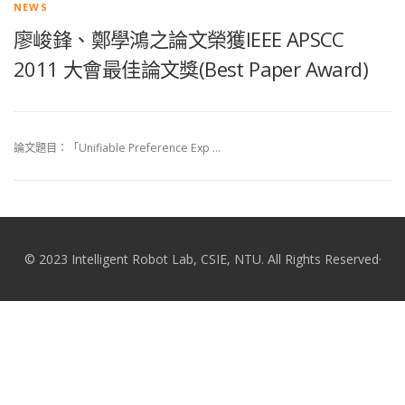
NEWS
廖峻鋒、鄭學鴻之論文榮獲IEEE APSCC
2011 大會最佳論文獎(Best Paper Award)
論文題目：「Unifiable Preference Exp …
© 2023 Intelligent Robot Lab, CSIE, NTU. All Rights Reserved·