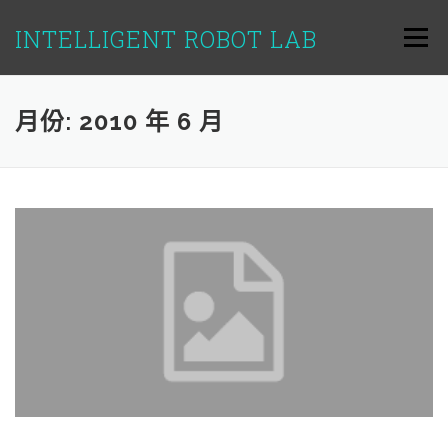
跳
至
INTELLIGENT ROBOT LAB
選單
主
要
內
容
月份:
2010 年 6 月