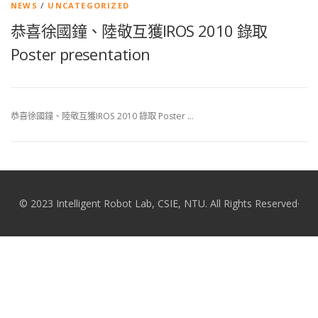
NEWS
/
UNCATEGORIZED
恭喜徐國鐘、陸敬互獲IROS 2010 錄取
Poster presentation
恭喜徐國鐘、陸敬互獲IROS 2010 錄取 Poster …
© 2023 Intelligent Robot Lab, CSIE, NTU. All Rights Reserved·