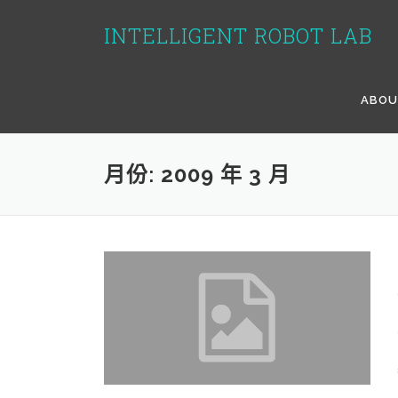
跳
至
INTELLIGENT ROBOT LAB
主
要
內
ABO
容
月份:
2009 年 3 月