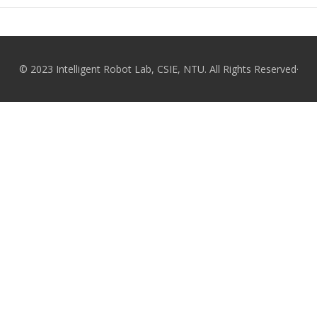
© 2023 Intelligent Robot Lab, CSIE, NTU. All Rights Reserved·