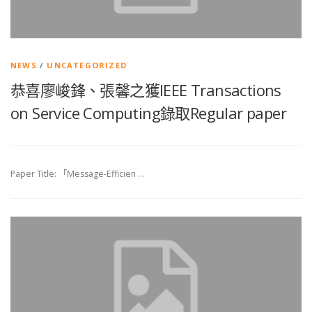
NEWS
/
UNCATEGORIZED
恭喜廖峻鋒、張馨之獲IEEE Transactions
on Service Computing錄取Regular paper
Paper Title: 「Message-Efficien …