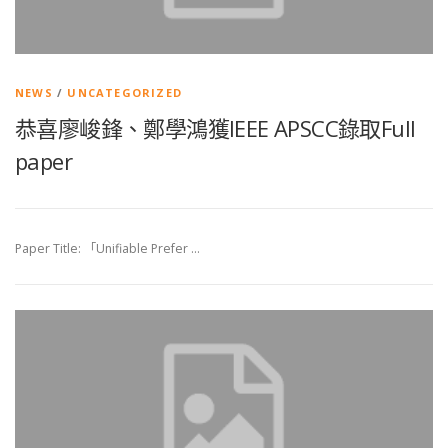
NEWS
/
UNCATEGORIZED
恭喜廖峻鋒、鄭學鴻獲IEEE APSCC錄取Full
paper
Paper Title: 「Unifiable Prefer …