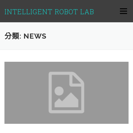
跳
至
INTELLIGENT ROBOT LAB
選單
主
要
內
容
分類:
NEWS