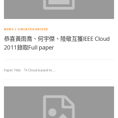
NEWS
/
UNCATEGORIZED
恭喜黃雨喬、何宇傑、陸敬互獲IEEE Cloud
2011錄取Full paper
Paper Title: 「A Cloud-based Ac …